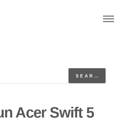
M
n Acer Swift 5