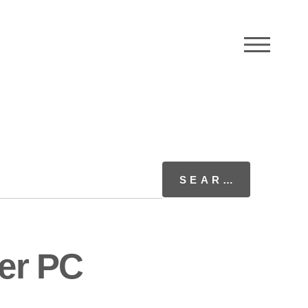
M
ver PC