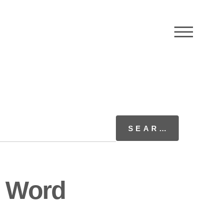
M
s Word