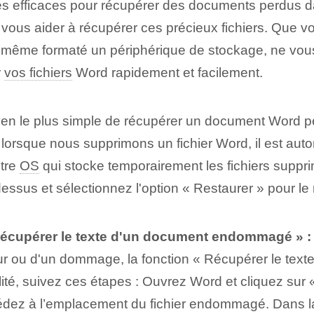
es efficaces pour récupérer des documents perdus da
ur vous aider à récupérer ces précieux fichiers. Que
même formaté un périphérique de stockage, ne vous in
r
vos fichiers
Word rapidement et facilement.
n le plus simple de récupérer un document Word perd
orsque nous supprimons un fichier Word, il est auto
otre
OS
qui stocke temporairement les fichiers suppri
t dessus et sélectionnez l'option « Restaurer » pour 
« Récupérer le texte d'un document endommagé » :
eur ou d'un dommage, la fonction « Récupérer le t
nalité, suivez ces étapes : Ouvrez Word et cliquez su
cédez à l’emplacement du fichier endommagé. Dans la 