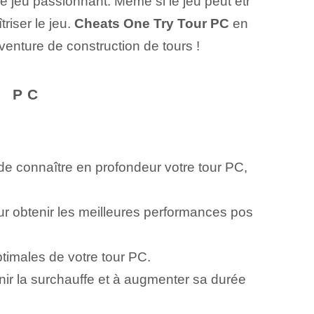
 jeu passionnant. Même si le jeu peut êtr
riser le jeu.
Cheats One Try Tour PC
en
venture de construction de tours !
R PC
de connaître en profondeur votre tour PC,
r obtenir les meilleures performances pos
timales de votre tour PC.
nir la surchauffe et à augmenter sa durée