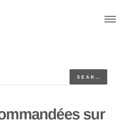
M
ecommandées sur