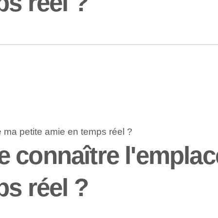
ps réel ?
 connaître l'empla
ps réel ?