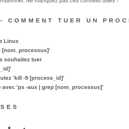
érationnel. Ne manquez pas ces conseils utiles !
 ‌-- COMMENT TUER UN PROC
e Linux
ep [nom_processus]'
s souhaitez tuer
_id]'
tez 'kill -9 [process_id]'
é ⁣avec ⁢'ps -aux | grep [nom_processus]'
NSES