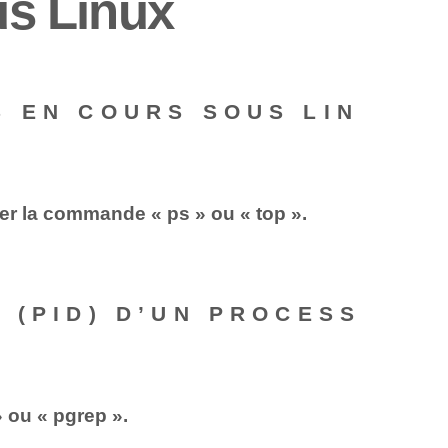
s ‌Linux‍
S EN COURS SOUS LIN
er la commande « ps » ou « top ».
 (PID) D’UN PROCESS
 ou « pgrep ».