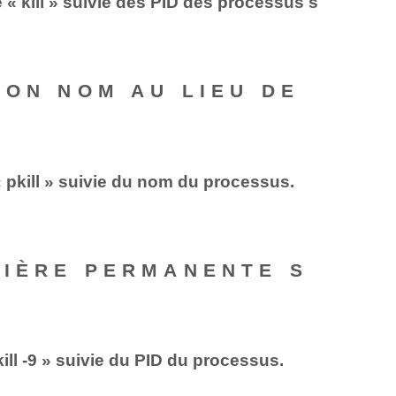
 « kill » suivie des PID des processus s
SON NOM AU LIEU DE
pkill » suivie du nom du processus.
NIÈRE PERMANENTE S
l ‍-9 » ⁢suivie du PID du processus.