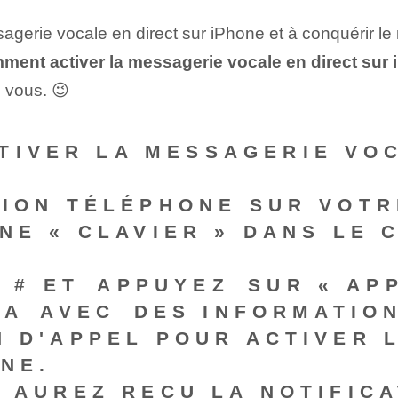
messagerie vocale en direct sur iPhone et à conquér
ment activer la messagerie vocale en direct sur
 vous. ​😉
TIVER LA MESSAGERIE VO
TION TÉLÉPHONE SUR VOTR
NE « CLAVIER » DANS LE 
 #
ET⁤ APPUYEZ⁣ SUR « AP
A ⁤AVEC⁤ DES INFORMATIO
N D'APPEL POUR ACTIVER 
NE.
 AUREZ REÇU LA NOTIFICA