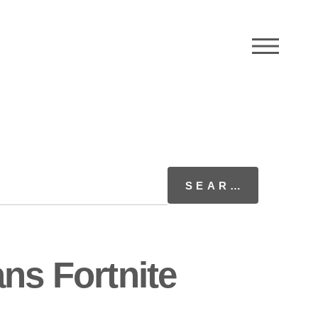
M
ns Fortnite