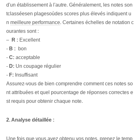
d'un établissement à l'autre. Généralement, ⁣les notes son
t‌classées‌en plages‍où‌des scores plus élevés indiquent⁢ u
n
meilleure performance
. Certaines échelles de notation c
ourantes sont :
– ⁣
R :​
Excellent
-
B : ‌
bon
-
C:
acceptable
-
D:
Un coupage régulier
-
F:
Insuffisant
Assurez-vous de bien comprendre comment ces notes so
nt attribuées et quel pourcentage de réponses correctes e
st requis pour obtenir chaque note.
2. Analyse détaillée :
Une fois que vous avez obtenu vos notes, prenez le temp