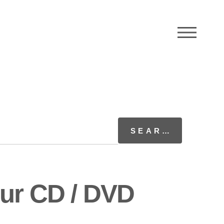
M
eur CD / DVD