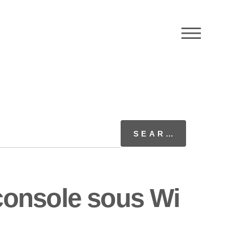
M
console sous Wi