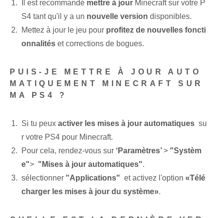
Il est recommandé
mettre à jour
Minecraft sur votre P
S4⁢ tant qu'il y a un
nouvelle⁢ version
disponibles.
Mettez à jour le jeu pour
profitez de nouvelles foncti
onnalités
et corrections de bogues.
PUIS-JE METTRE À JOUR AUTO
MATIQUEMENT MINECRAFT SUR
MA PS4 ?
Si tu peux
activer les mises à jour automatiques
‍ su
r votre PS4 pour‍ Minecraft.
Pour cela, rendez-vous sur
‘Paramètres’
>
"Systèm
e"
> ​
"Mises à jour automatiques"
.
sélectionner
"Applications"
⁢ et activez l'option
«Télé
charger les mises à jour du système»
.