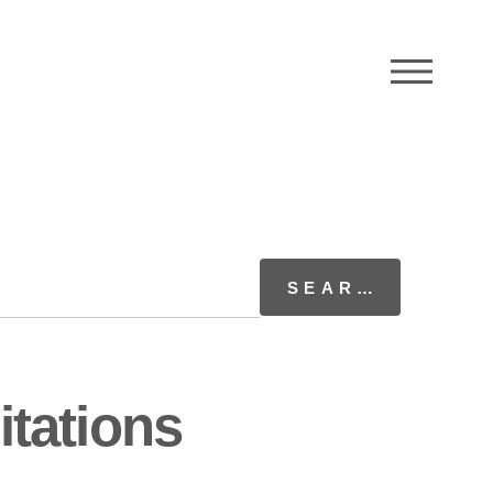
M
itations