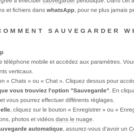
tégrée à effectuer
sauvegarder
périodique. Dans cet a
s et fichiers dans
whatsApp
, pour ne plus jamais p
- COMMENT SAUVEGARDER 
p
e téléphone mobile et accédez aux paramètres. Vous
nts verticaux.
ion « Chats » ou « Chat ». Cliquez dessus pour accé
e que vous trouviez l'option "Sauvegarde"
. En cliqu
t vous pourrez effectuer différents réglages.
elle
, cliquez sur le bouton « Enregistrer » ou « Enre
ns, photos et vidéos
dans le nuage
.
sauvegarde automatique
, assurez-vous d'avoir un
C