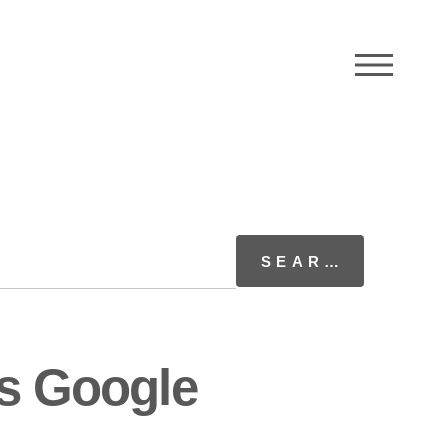
M
ns Google