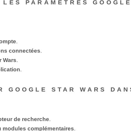
 LES PARAMÈTRES GOOGLE
?
compte
.
ions connectées
.
r Wars
.
lication
.
R GOOGLE STAR WARS DAN
teur de recherche
.
ou modules complémentaires
.