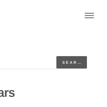
M
ars