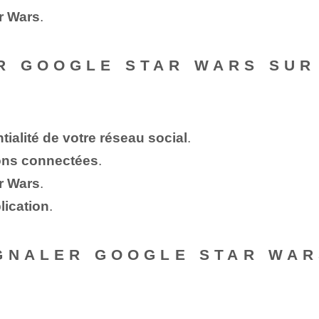
r Wars
.
R GOOGLE STAR WARS SUR
ialité de votre réseau social
.
ions connectées
.
r Wars
.
lication
.
IGNALER GOOGLE STAR WA