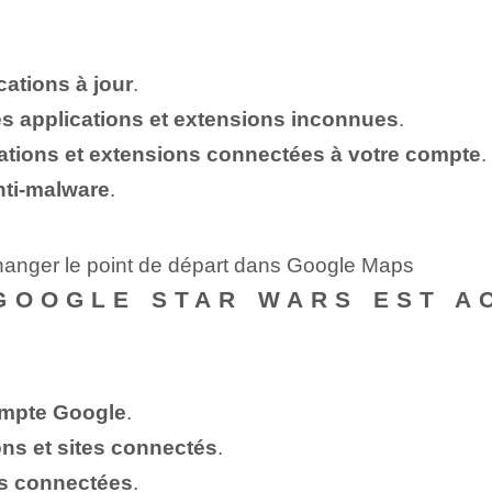
cations à jour
.
es applications et extensions inconnues
.
ations et extensions connectées à votre compte
.
anti-malware
.
hanger le point de départ dans Google Maps
GOOGLE STAR WARS EST A
ompte Google
.
ons et sites connectés
.
ons connectées
.