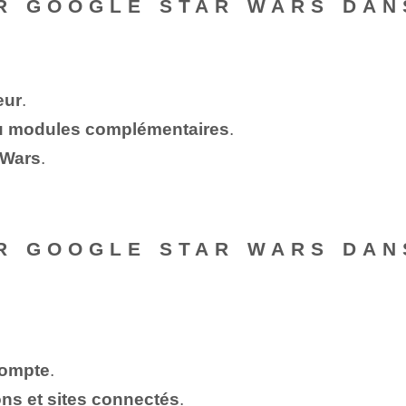
R GOOGLE STAR WARS DAN
eur
.
ou modules complémentaires
.
 Wars
.
.
R GOOGLE STAR WARS DAN
compte
.
ons et sites connectés
.