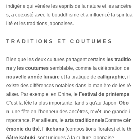
indigène qui vénère les esprits de la nature et les ancêtre
s, a coexisté avec le bouddhisme et a influencé la spiritua
lité et les traditions japonaises.
TRADITIONS ET COUTUMES
Bien que les deux cultures partagent certains
les traditio
ns
y
les coutumes
semblable, comme la célébration de
nouvelle année lunaire
et‌ la pratique de
calligraphie
, il
existe des différences notables dans ⁣la manière⁢ de les ré
aliser. Par exemple, en Chine, le
Festival de printemps
C'est la fête la plus importante, tandis qu'au Japon,
Obo
n
,​ une fête en l’honneur des ancêtres, revêt une grande i
mportance. Par ailleurs, le
arts traditionnels
Comme
cér
émonie du thé
, l'
ikebana
(compositions florales) et le
th
éâtre kabuki
, ‌sont uniques à la ⁢culture japonaise.