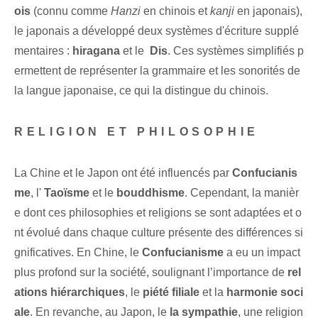
ois
(connu comme
Hanzi
en chinois et
kanji
en japonais),
le japonais a développé deux systèmes d'écriture supplé
mentaires :
hiragana
et le ⁤
Dis
. Ces systèmes simplifiés p
ermettent de représenter la grammaire et les sonorités de
la langue japonaise, ce qui la distingue du chinois.
RELIGION ET PHILOSOPHIE
La Chine et le Japon ont été influencés par
Confucianis
me
, l'
Taoïsme
et⁢ le⁢
bouddhisme
. Cependant, la manièr
e dont ces philosophies et religions se sont adaptées et o
nt évolué dans chaque culture présente des différences si
gnificatives. En ⁢Chine, le
Confucianisme
a eu un impact
plus profond sur la société, soulignant l’importance de
rel
ations hiérarchiques
,⁤ le
piété filiale
et la
harmonie soci
ale
. En revanche, au Japon, le
la sympathie
, une religion