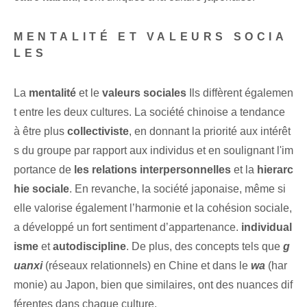
MENTALITÉ‌ ET VALEURS SOCIA
LES
La
mentalité
et⁤ le
valeurs sociales
Ils diffèrent égalemen
t entre les deux cultures. La société chinoise a tendance
à être plus
collectiviste
, en donnant la priorité aux intérêt
s du ⁤groupe par rapport⁣ aux⁣ individus et en soulignant l'im
portance de
les relations interpersonnelles
et la
hierarc
hie sociale
. En revanche, la société japonaise, même si
elle valorise également l’harmonie et la cohésion sociale,
a développé un fort sentiment d’appartenance.
individual
isme
⁣et​
autodiscipline
. De plus, des concepts tels que
g
uanxi
(réseaux relationnels) en Chine et dans le
wa
(har
monie) au Japon, bien que similaires, ont des nuances dif
férentes dans chaque culture.