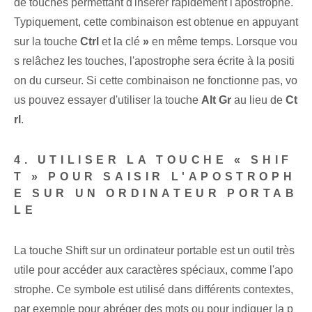
de touches permettant d'insérer rapidement l'apostrophe.
Typiquement, cette combinaison est obtenue en appuyant
sur la touche
Ctrl
et la clé
»
en même temps. Lorsque vou
s relâchez les touches, l'apostrophe sera écrite à la positi
on du curseur. Si​ cette combinaison ne fonctionne pas, vo
us pouvez essayer d'utiliser la touche
Alt Gr
au lieu de
Ct
rl
.
4. UTILISER LA TOUCHE « SHIF
T » POUR SAISIR L'APOSTROPH
E SUR UN ORDINATEUR PORTAB
LE
La touche ⁢Shift sur un ordinateur portable est un outil très
utile pour accéder aux caractères spéciaux,‌ comme l'apo
strophe. ⁤Ce symbole est utilisé dans différents contextes,
par exemple pour abréger des mots ou ⁣pour indiquer la p