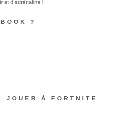
r et d'adrénaline !
EBOOK ?
R JOUER À FORTNITE