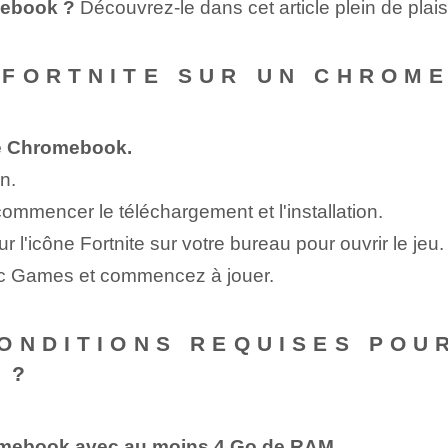
mebook ?
Découvrez-le dans cet article plein de plaisi
 FORTNITE SUR UN CHROM
re Chromebook.
n.
 commencer le téléchargement et l'installation.
sur l'icône Fortnite sur votre bureau pour ouvrir le jeu.
ic Games et commencez à jouer.
ONDITIONS REQUISES POU
 ?
omebook avec au moins 4 Go de RAM.