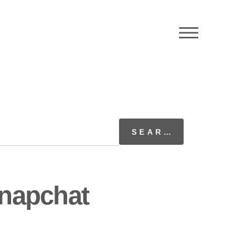
M
napchat