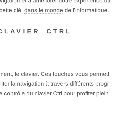
igation et à améliorer notre expérience uti
ette clé‌.
dans le monde
⁢de​ l'informatique.
CLAVIER ⁤CTRL
ment, le clavier. Ces touches vous permett
iter la navigation à travers différents progr
ontrôle du clavier Ctrl pour profiter plein