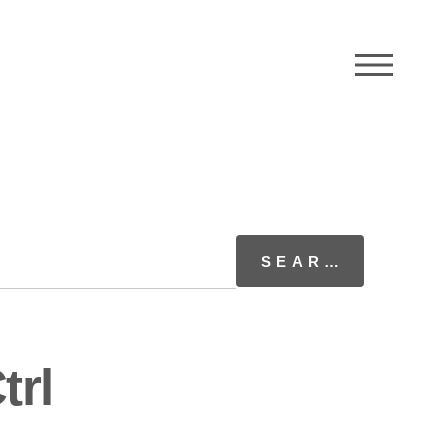
M
trl