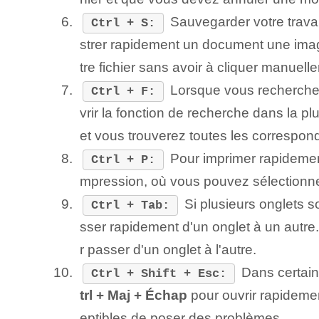
Sauvegarder votre travail
Ctrl + S:
strer rapidement un ‌document‌ une image
tre⁢ fichier sans avoir à cliquer manuell
Lorsque vous recherchez
Ctrl + F:
vrir la fonction de recherche dans la 
et vous trouverez toutes les correspo
Pour imprimer rapidement
Ctrl + P:
mpression, où vous pouvez sélectionner l
Si plusieurs onglets 
Ctrl + Tab:
sser rapidement d'un onglet à un autre.
r passer d'un onglet à l'autre.
Dans certain
Ctrl + Shift + Esc:
trl + Maj‍ + Échap
pour ouvrir rapideme
eptibles de poser des problèmes.