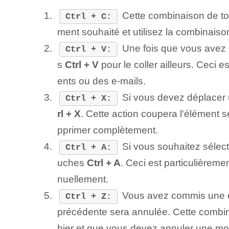
Cette combinaison de tou
Ctrl + C:
ment ⁢souhaité ⁤et utilisez la combinais
Une fois que vous avez co
Ctrl + V:
s
Ctrl + V
pour le coller‌ ailleurs. Ceci
ents ou des e-mails.
Si vous devez déplacer u
Ctrl + X:
rl + X
.​ Cette action coupera l'élément s
pprimer complètement.
Si vous souhaitez sélect
Ctrl + A:
uches
Ctrl + A
. Ceci‌ est particulièreme
nuellement.
Vous avez commis une er
Ctrl + Z:
précédente sera annulée. Cette combina
hier et que vous devez annuler une mod