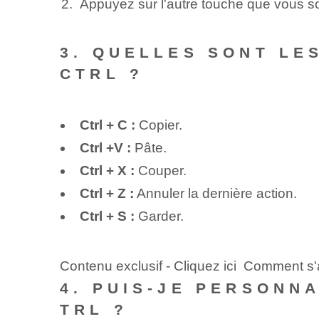
Appuyez sur l'autre touche que vous s
3. QUELLES SONT LE
CTRL ?
Ctrl⁢ + C :
Copier.
Ctrl +‌V :
Pâte.
Ctrl + X :
Couper.
Ctrl + Z :
Annuler la dernière action.
Ctrl⁣ + S :
Garder.
Contenu exclusif - Cliquez ici Comment s'
4. PUIS-JE PERSONN
TRL ?