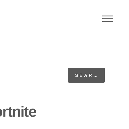
M
rtnite