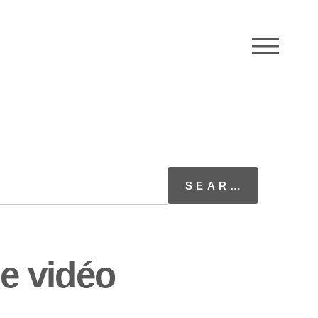
M
e vidéo