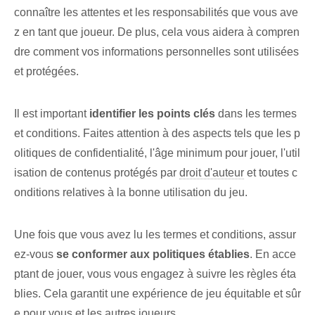
connaître les attentes et les responsabilités que vous ave
z en tant que joueur. De plus, cela vous aidera à compren
dre comment vos informations personnelles sont utilisées
et protégées.
Il est important
identifier les points clés
dans les termes
et conditions. Faites attention à des aspects tels que les p
olitiques de confidentialité, l'âge minimum pour jouer, l'util
isation de contenus protégés par
droit d'auteur
et toutes c
onditions relatives à la bonne utilisation du jeu.
Une fois que vous avez lu les termes et conditions, assur
ez-vous
se conformer aux politiques établies
. En acce
ptant de jouer, vous vous engagez à suivre les règles éta
blies. Cela garantit une expérience de jeu équitable et sûr
e pour vous et les autres joueurs.