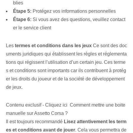
blies
Étape 5:
Protégez vos informations personnelles
Étape 6:
Si vous avez des questions, veuillez contact
er le service client
Les
termes et conditions dans les jeux
Ce sont des doc
uments juridiques qui établissent les règles et réglementa
tions qui régissent l’utilisation d’un certain jeu. Ces terme
s et conditions sont importants car ils contribuent à protég
er les droits du joueur et de la société de développement
de jeux.
Contenu exclusif - Cliquez ici Comment mettre une boite
manuelle sur Assetto Corsa ?
Il est toujours recommandé
Lisez attentivement les term
es et conditions avant de jouer
. Cela vous permettra de