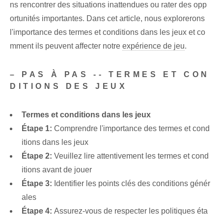
ns rencontrer des situations inattendues ou rater des opp
ortunités importantes. Dans cet article, nous explorerons
l'importance des termes et conditions dans les jeux et co
mment ils peuvent affecter notre
expérience de jeu
.
– PAS À PAS -- TERMES ET CON
DITIONS DES JEUX
Termes et conditions dans les jeux
Étape 1:
Comprendre l'importance des termes et cond
itions dans les jeux
Étape 2:
Veuillez lire attentivement les termes et cond
itions avant de jouer
Étape 3:
Identifier les points clés des conditions génér
ales
Étape 4:
Assurez-vous de respecter les politiques éta