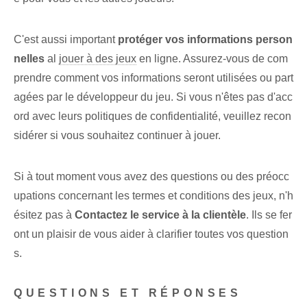
C'est aussi important
protéger vos informations person
nelles
al
jouer à des jeux
en ligne. Assurez-vous de com
prendre comment vos informations seront utilisées ou part
agées par le développeur du jeu. Si vous n'êtes pas d'acc
ord avec leurs politiques de confidentialité, veuillez recon
sidérer si vous souhaitez continuer à jouer.
Si à tout moment vous avez des questions ou des préocc
upations concernant les termes et conditions des jeux, n'h
ésitez pas à
Contactez le service à la clientèle
. Ils se fer
ont un plaisir de vous aider à clarifier toutes vos question
s.
QUESTIONS ET RÉPONSES