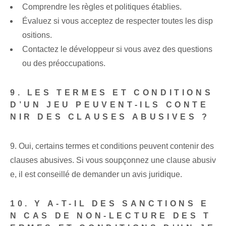
Comprendre les règles et politiques établies.
Évaluez si vous acceptez de respecter toutes les disp
ositions.
Contactez le développeur si vous avez des questions
ou des préoccupations.
9. LES TERMES ET CONDITIONS
D’UN JEU PEUVENT-ILS CONTE
NIR DES CLAUSES ABUSIVES ?
9. Oui, certains termes et conditions peuvent contenir des
clauses abusives. Si vous soupçonnez une clause abusiv
e, il est conseillé de demander un avis juridique.
10. Y A-T-IL DES SANCTIONS E
N CAS DE NON-LECTURE DES T