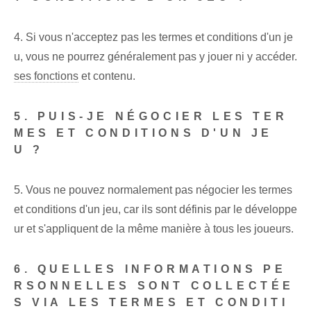
4. Si vous n'acceptez pas les termes et conditions d'un je
u, vous ne pourrez généralement pas y jouer ni y accéder.
ses fonctions
et contenu.
5. PUIS-JE NÉGOCIER LES TER
MES ET CONDITIONS D'UN JE
U ?
5. Vous ne pouvez normalement pas négocier les termes
et conditions d'un jeu, car ils sont définis par le développe
ur et s'appliquent de la même manière à tous les joueurs.
6. QUELLES INFORMATIONS PE
RSONNELLES SONT COLLECTÉE
S VIA LES TERMES ET CONDITI