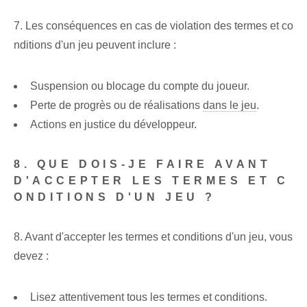
7. Les conséquences en cas de violation des termes et co
nditions d'un jeu peuvent inclure :
Suspension ou blocage du compte du joueur.
Perte de progrès ou de réalisations
dans le jeu
.
Actions en justice du développeur.
8. QUE DOIS-JE FAIRE AVANT
D'ACCEPTER LES TERMES ET C
ONDITIONS D'UN JEU ?
8. Avant d'accepter les termes et conditions d'un jeu, vous
devez :
Lisez attentivement tous les termes et conditions.