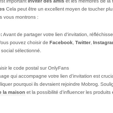
est important
Inviter des amis
et les membres de la f
es
Cela peut être un excellent moyen de toucher pl
ous vous montrons
:
:
Avant de partager votre lien d'invitation, réfléchiss
. Vous pouvez choisir de
Facebook
,
Twitter
,
Instagr
 social sélectionné.
isir le code postal sur OnlyFans
ge qui accompagne votre lien d’invitation est crucial
xpliquer pourquoi ils devraient rejoindre Mobrog. Soul
e la maison
et la possibilité d’influencer les produits 