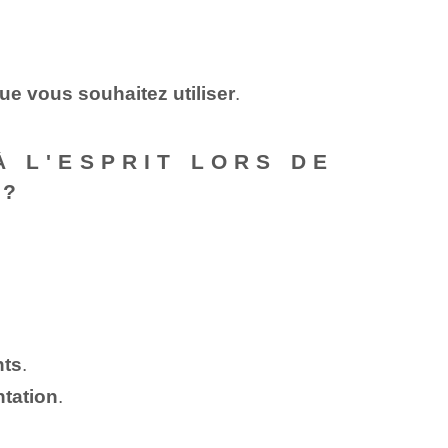
que vous souhaitez utiliser
.
À L'ESPRIT LORS DE
 ?
nts
.
ntation
.