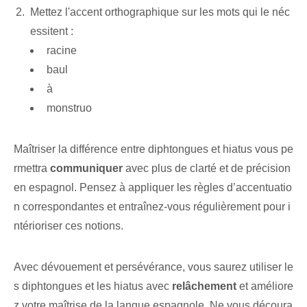
Mettez l'accent orthographique sur les mots qui le néc
essitent :
racine
baul
à
monstruo
Maîtriser la différence entre diphtongues et hiatus vous pe
rmettra
communiquer
avec plus de clarté et de précision ⁢
en espagnol. Pensez à appliquer​ les règles d’accentuatio
n correspondantes et entraînez-vous régulièrement pour i
ntérioriser ces notions.
Avec dévouement et persévérance, vous saurez utiliser le
s diphtongues et les hiatus avec
relâchement
et améliore
z votre maîtrise de la langue espagnole. Ne vous découra