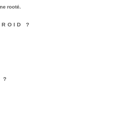
one rooté.
ROID ?
 ?