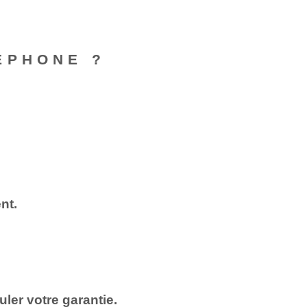
ÉPHONE ?
nt.
uler votre garantie.