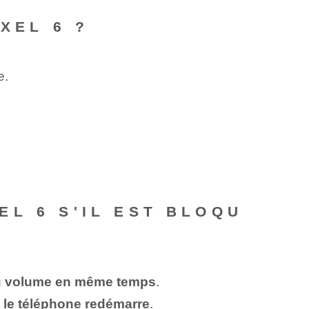
XEL 6 ?
e.
L 6 S'IL EST BLOQU
 du volume en même temps
.
 le téléphone redémarre
.