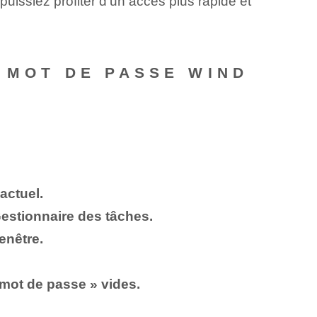
issiez profiter d'un accès plus rapide et
E MOT DE PASSE WIND
actuel.
Gestionnaire des tâches.
enêtre.
 mot de passe » vides.