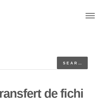
M
nsfert de fichi