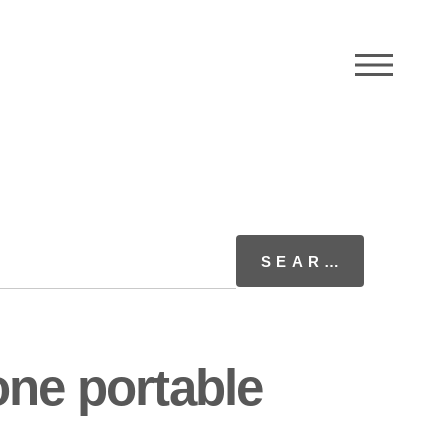
M
one portable