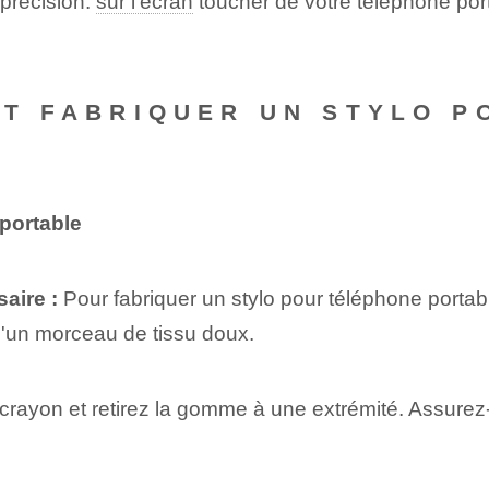
 précision.
sur l'écran
toucher de votre téléphone port
NT FABRIQUER UN STYLO 
portable
aire :
Pour fabriquer un stylo pour téléphone portab
 d'un morceau de tissu doux.
 crayon⁤ et retirez la gomme à une extrémité. Assurez