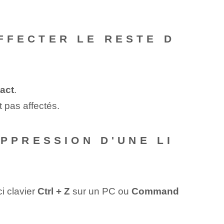
FFECTER LE RESTE D
tact
.
 pas affectés.
UPPRESSION D'UNE LI
i clavier
Ctrl + Z
sur un PC ou
Command