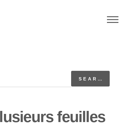
M
sieurs feuilles