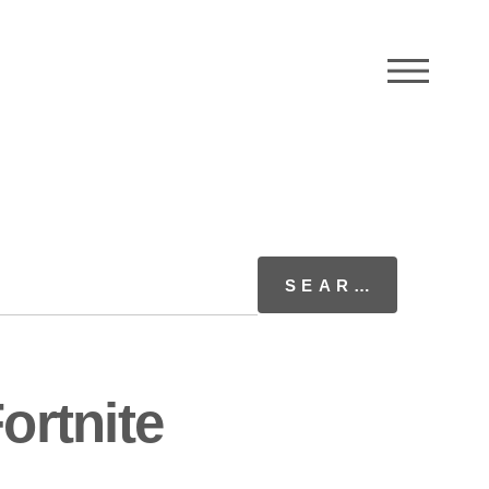
M
ortnite