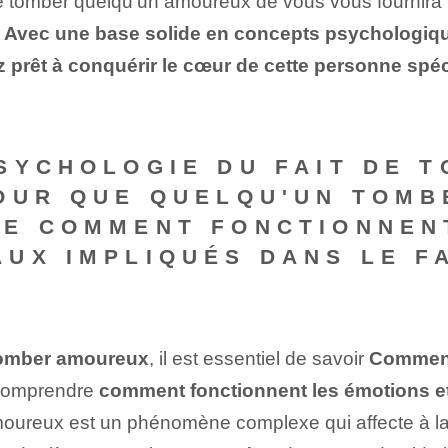
e tomber quelqu'un amoureux de vous vous fournira l
.
Avec une base solide en concepts psychologiques
 prêt à conquérir le cœur de cette personne spéci
SYCHOLOGIE DU FAIT DE 
POUR QUE QUELQU'UN TOMB
RE COMMENT FONCTIONNENT
UX IMPLIQUÉS DANS LE F
 tomber amoureux
, il est essentiel de savoir
Comment
 comprendre
comment fonctionnent les émotions e
oureux est un phénomène complexe qui affecte à la f