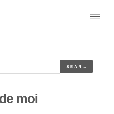
M
 de moi