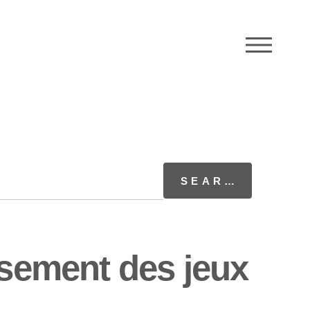
M
ssement des jeux