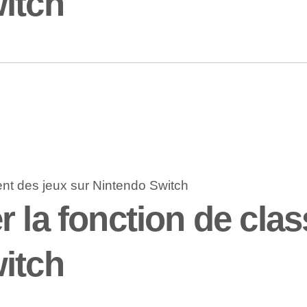
itch
r la fonction de cla
itch