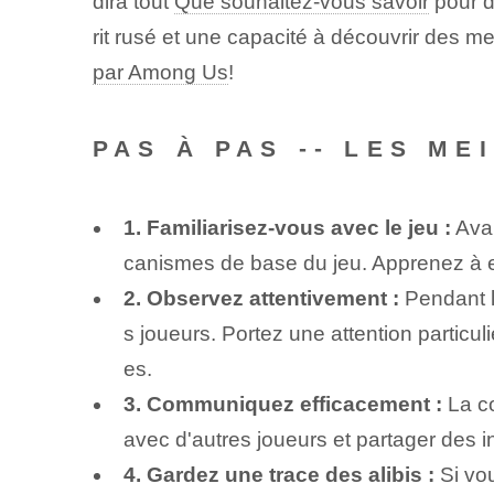
dira tout⁣
Que souhaitez-vous savoir
pour d
rit rusé et une capacité à découvrir des
par Among Us
!
PAS À PAS -- LES M
1.​ Familiarisez-vous avec le jeu :
Avan
canismes de base du jeu. Apprenez à eff
2. Observez attentivement :
Pendant l
s joueurs. Portez une attention partic
es.
3. Communiquez efficacement :
La co
avec d'autres joueurs et partager des in
4. Gardez une trace des alibis :
⁣Si vo