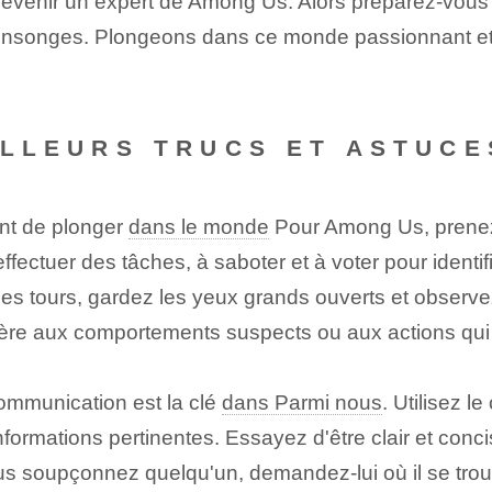
evenir un expert de Among Us. Alors préparez-vous
 mensonges. Plongeons dans ce monde passionnant et
EILLEURS TRUCS ET ASTUCE
t de plonger
dans le monde
Pour Among Us, prenez
ectuer des tâches, à saboter et à voter pour identifi
es tours, gardez les yeux grands ouverts et observ
ulière aux comportements suspects ou aux actions q
mmunication est la clé
dans Parmi nous
. Utilisez l
formations pertinentes. Essayez d'être clair et conci
us soupçonnez quelqu'un, demandez-lui où il se trouv