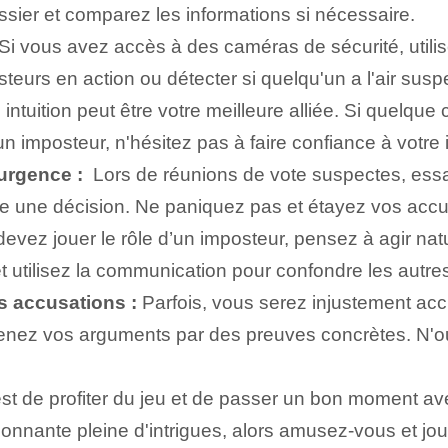
dossier et comparez les informations si nécessaire.
Si vous avez accès à des caméras de sécurité, utilise
teurs en action ou détecter si quelqu'un a l'air susp
e intuition peut être votre meilleure alliée. Si quelq
 imposteur, n'hésitez pas à faire confiance à votre i
urgence :
‌ Lors de réunions de vote suspectes, essa
re une décision. Ne paniquez pas et étayez vos accu
evez jouer le rôle d’un imposteur, pensez à agir natu
 utilisez la communication pour confondre les autres
es accusations :
Parfois, vous serez injustement acc
enez vos arguments par des preuves concrètes. N'ou
est de profiter du jeu et de passer un bon moment a
nnante pleine d'intrigues, alors amusez-vous et jou