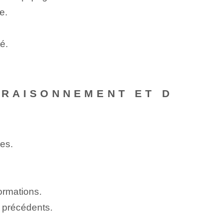
e.
é.
 RAISONNEMENT ET D
es.
ormations.
x précédents.