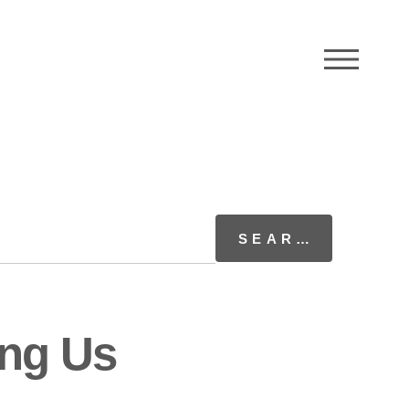
M
ong Us