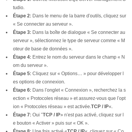
tudio.
Étape 2:
Dans le menu de la barre d'outils, cliquez sur
« Se connecter au serveur ».
Étape 3:
Dans la boîte de dialogue « Se connecter au
serveur », sélectionnez le type de serveur comme « M
oteur de base de données ».
Étape 4:
Entrez le nom du serveur dans le champ « N
om du serveur ».
Étape 5:
Cliquez sur « Options… » pour développer l
es options de connexion.
Étape 6:
Dans l'onglet « Connexion », recherchez la s
ection « Protocoles réseau » et assurez-vous que l'opt
ion « Protocoles réseau » est activée.
TCP / IP
«.
Étape 7:
Oui "
TCP / IP
» n'est pas activé, cliquez sur l
e bouton « Activer » puis sur « OK ».
Étape 8:
Une fois activé «
TCP / IP
«, cliquez sur « Co