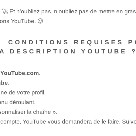
? 🚀 Et n'oubliez pas, n'oubliez pas de mettre en gra
ions YouTube. 😉
S ⁣CONDITIONS REQUISES 
LA DESCRIPTION YOUTUBE 
‍
YouTube.com
.
ube
.
ône de votre profil.
nu déroulant⁢.
sonnaliser la chaîne ».
 compte, YouTube vous demandera de le faire. Suivez 