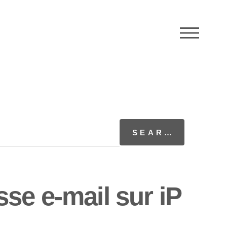
M
se e-mail sur iP