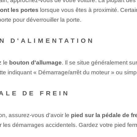
main, approchez-vous de votre voiture. La plupart de
ront les portes
lorsque vous êtes à proximité. Cert
rte pour déverrouiller la porte.
N D'ALIMENTATION
z le
bouton d'allumage
. Il se situe généralement su
uette⁤ indiquant « Démarrage/arrêt du moteur » ou si
ALE DE FREIN
ion, assurez-vous d'avoir le
pied sur la pédale de fr
iter les démarrages accidentels. Gardez votre pied fe