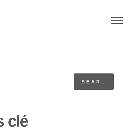
M
 clé