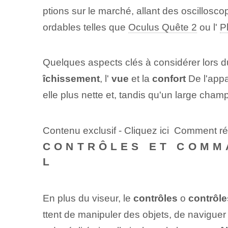
ptions sur le marché, allant des oscillo
ordables telles que
Oculus Quête 2
ou l'
P
Quelques aspects clés à considérer lors d
îchissement
, l'
vue
et la
confort
De l'appa
elle plus nette et⁤, tandis qu'un large cha
Contenu exclusif - Cliquez ici Comment rép
CONTRÔLES ET COMMA
L
En plus du viseur, le
contrôles
o
contrôle
ttent de manipuler des objets, de naviguer 