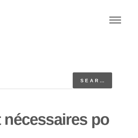
M
t nécessaires po