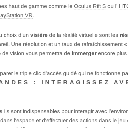
scopes haut de gamme comme le
Oculus Rift S
ou l'
HTC
layStation VR
.
u choix d’un
visière
de la réalité virtuelle sont les
rés
reil. Une résolution et un taux de rafraîchissement «
mp de vision vous permettra de
immerger
‌encore plus 
arer le triple clic d'accès guidé qui ne fonctionne p
NDES : INTERAGISSEZ AV
s
Ils sont indispensables pour interagir avec l’envir
dans l'espace et d'effectuer des actions dans le jeu 