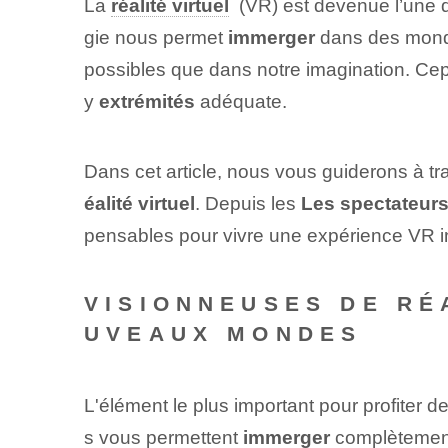
La
réalité virtuel
⁣ (VR) est devenue l’une 
gie nous permet
immerger
dans des monde
possibles que dans notre imagination. Cepen
y
extrémités
adéquate.
Dans cet article, nous vous guiderons à t
éalité virtuel
. Depuis les
Les spectateur
pensables pour vivre une expérience VR i
VISIONNEUSES DE RÉ
UVEAUX MONDES
L'élément le plus important pour profiter de
s vous permettent
immerger
complètement 