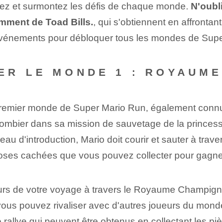
sez et surmontez les défis de chaque monde.
N'oubl
mment de Toad Bills.
, qui s'obtiennent en affrontan
s événements pour débloquer tous les mondes de Sup
ER LE MONDE 1 : ROYAUM
remier monde de Super Mario Run, également con
 plombier dans sa mission de sauvetage de la prince
u d'introduction, Mario doit courir et sauter à traver
 roses cachées que vous pouvez collecter pour gagner 
rs de votre voyage à travers le Royaume Champigno
 vous pouvez rivaliser avec d'autres joueurs du mon
e rallye qui peuvent être obtenus en collectant les p