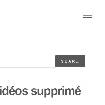
M
vidéos supprimé