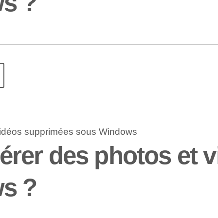
s ?
rer des photos et 
s ?