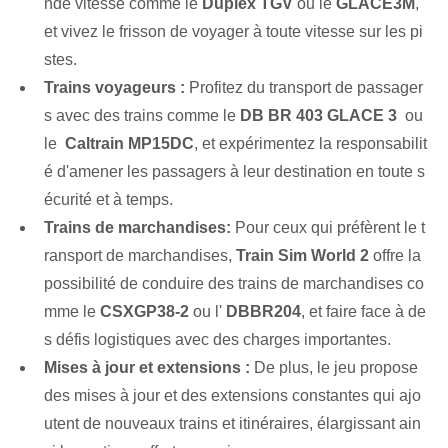
nde vitesse comme le
Duplex TGV
ou le⁣
GLACE⁢3M
,
et vivez le frisson de voyager à toute vitesse sur les pi
stes.
Trains voyageurs :
Profitez du transport de passager
s avec des trains comme le
DB BR⁤ 403 GLACE‌ 3
‍ ou
le ⁤
Caltrain MP15DC
, et expérimentez la responsabilit
é d'amener les passagers à leur destination en toute s
écurité et à temps.
Trains de marchandises:
Pour ceux qui préfèrent le t
ransport de marchandises,
Train Sim World 2
offre ⁢la
‌possibilité de conduire des trains de marchandises co
mme le‍
CSXGP38-2
ou l'
DB⁤BR‍204
, et faire face à de
s défis logistiques avec des charges importantes.
Mises à jour et extensions :
De plus, le jeu propose
des mises à jour et des extensions constantes qui ajo
utent de nouveaux trains et itinéraires, élargissant ain