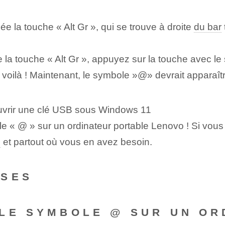
 la touche⁢ « Alt Gr », qui se trouve à droite
du bar
la touche « Alt Gr », appuyez sur la ‌touche⁤ avec l
oilà ! Maintenant, le ⁣symbole ​»@» devrait apparaître
ouvrir une clé USB sous Windows 11
e « @ » sur un ordinateur portable Lenovo ! Si vous 
s
et partout où vous en avez besoin.
NSES
LE SYMBOLE @ SUR UN OR