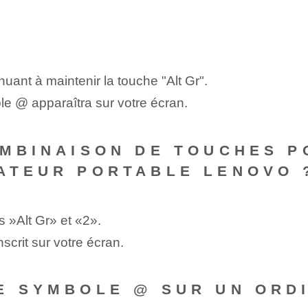
uant à maintenir⁤ la touche "Alt Gr".
e @ apparaîtra sur votre écran.
OMBINAISON DE TOUCHES 
ATEUR PORTABLE LENOVO 
⁣»Alt‌ Gr» et «2».
crit sur votre écran.
E SYMBOLE @ SUR UN ORD