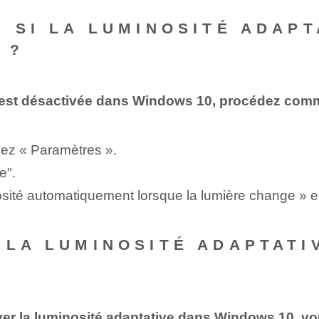
R SI LA LUMINOSITÉ ADAPT
 ?
ve est désactivée dans Windows 10, procédez comm
nez « Paramètres ».
e".
inosité automatiquement⁤ lorsque la ⁣lumière change »‍ 
 LA LUMINOSITÉ ADAPTATI
ver la luminosité adaptative dans Windows 10, vo