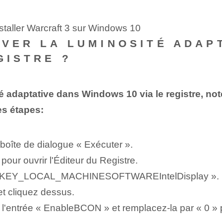
staller Warcraft 3 sur Windows 10
IVER LA LUMINOSITÉ ADAP
GISTRE ?
té adaptative dans Windows 10 via le registre, no
es étapes:
a boîte de dialogue « Exécuter ».
pour ouvrir l'Éditeur du Registre.
 « HKEY_LOCAL_MACHINESOFTWAREIntelDisplay ».
t cliquez⁤ dessus.
l'entrée « EnableBCON » et remplacez-la par « 0 » po