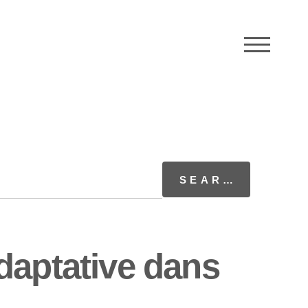
M
daptative dans