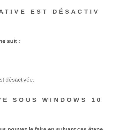
ATIVE EST DÉSACTIV
e suit :
est désactivée.
VE SOUS WINDOWS 10
us pouvez le faire en suivant ces étape