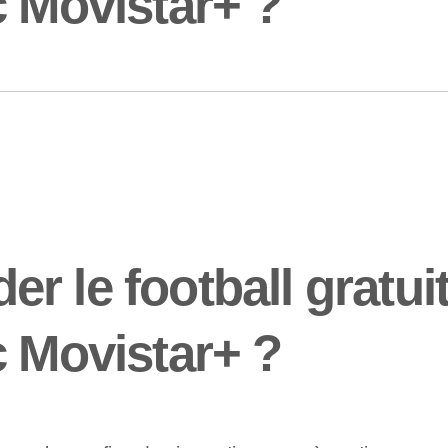
c Movistar+ ?
r le football gratui
c Movistar+ ?