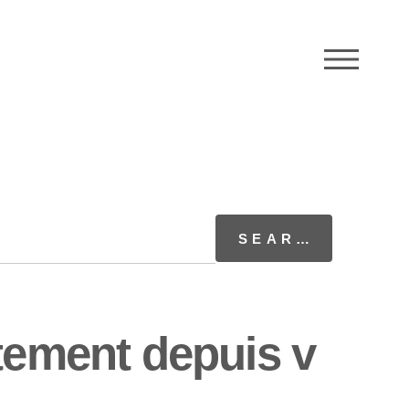
M
tement depuis v